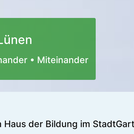
 Lünen
nander • Miteinander
 Haus der Bildung im StadtGar