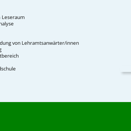
m Leseraum
nalyse
bildung von Lehramtsanwärter/innen
g
tbereich
dschule